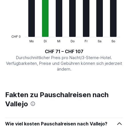
Range:
7
categories.
The
chart
has
1
CHF 0
Y
Mo
Di
Mi
Do
Fr
Sa
So
End
of
axis
interactive
CHF 71 – CHF 107
displaying
chart
values.
Durchschnittlicher Preis pro Nacht/3-Sterne-Hotel.
Range:
Verfügbarkeiten, Preise und Gebühren können sich jederzeit
0
ändern.
to
120.
Fakten zu Pauschalreisen nach
Vallejo
Wie viel kosten Pauschalreisen nach Vallejo?