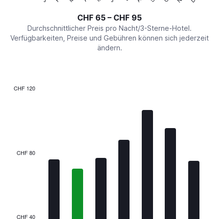
of
axis
interactive
CHF 65 – CHF 95
displaying
chart
values.
Durchschnittlicher Preis pro Nacht/3-Sterne-Hotel.
Range:
Verfügbarkeiten, Preise und Gebühren können sich jederzeit
0
ändern.
to
120.
CHF 120
Bar
Chart
graphic.
chart
with
7
bars.
The
CHF 80
chart
has
1
X
axis
displaying
categories.
CHF 40