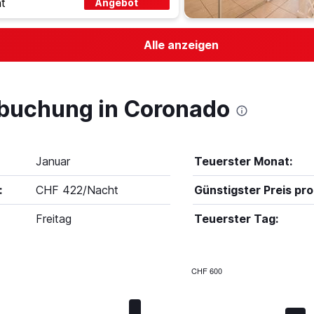
t
Angebot
Alle anzeigen
lbuchung in Coronado
Januar
Teuerster Monat:
:
CHF 422/Nacht
Günstigster Preis pro
Freitag
Teuerster Tag:
CHF 600
Bar
Chart
graphic.
chart
with