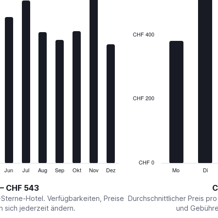
7
bars.
The
CHF 400
chart
has
1
X
axis
displaying
categories.
CHF 200
Range:
7
categories.
The
chart
has
1
CHF 0
Y
Jun
Jul
Aug
Sep
Okt
Nov
Dez
Mo
Di
End
of
axis
interactive
 – CHF 543
C
displaying
chart
values.
-Sterne-Hotel. Verfügbarkeiten, Preise
Durchschnittlicher Preis pr
Range:
sich jederzeit ändern.
und Gebühren
0