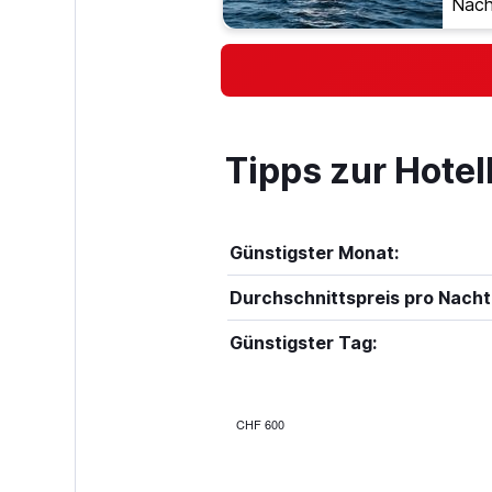
Nach
Tipps zur Hote
Günstigster Monat:
Durchschnittspreis pro Nacht
Günstigster Tag:
CHF 600
Bar
Chart
graphic.
chart
with