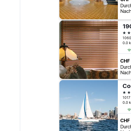
Durc
Nach
19
3 S
1060
0.0 
CHF
Durc
Nach
3 S
1017
0.0 
CHF
Durc