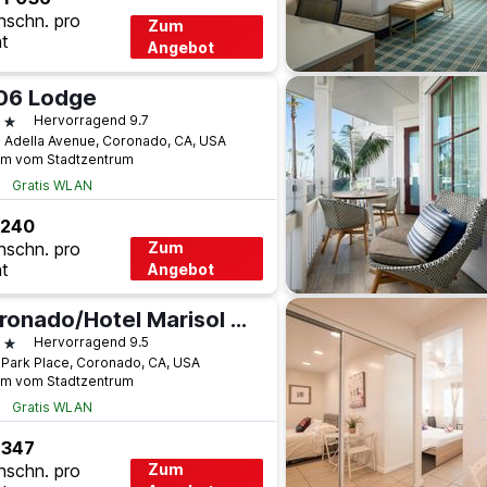
hschn. pro
Zum
t
Angebot
06 Lodge
terne
Hervorragend 9.7
 Adella Avenue, Coronado, CA, USA
km vom Stadtzentrum
Gratis WLAN
 240
hschn. pro
Zum
t
Angebot
Coronado/Hotel Marisol Coronado
terne
Hervorragend 9.5
 Park Place, Coronado, CA, USA
km vom Stadtzentrum
Gratis WLAN
 347
hschn. pro
Zum