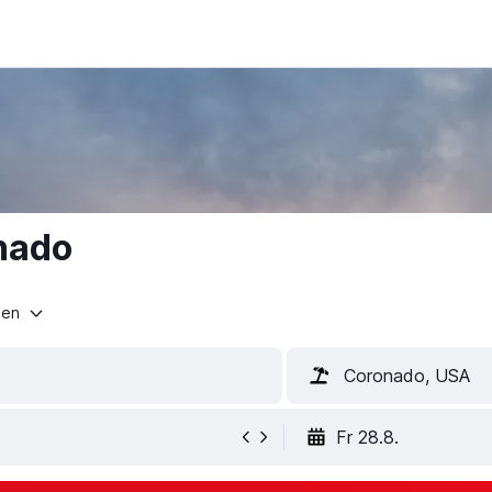
onado
ten
Coronado, USA
Fr 28.8.