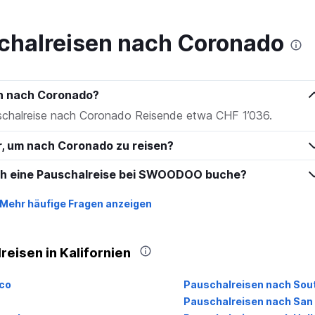
to
600.
chalreisen nach Coronado
en nach Coronado?
uschalreise nach Coronado Reisende etwa CHF 1’036.
hr, um nach Coronado zu reisen?
ich eine Pauschalreise bei SWOODOO buche?
Mehr häufige Fragen anzeigen
eisen in Kalifornien
co
Pauschalreisen nach Sou
s
Pauschalreisen nach San