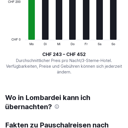
categories.
CHF 200
Range:
7
categories.
The
chart
has
1
CHF 0
Y
Mo
Di
Mi
Do
Fr
Sa
So
End
of
axis
interactive
CHF 243 – CHF 452
displaying
chart
values.
Durchschnittlicher Preis pro Nacht/3-Sterne-Hotel.
Range:
Verfügbarkeiten, Preise und Gebühren können sich jederzeit
0
ändern.
to
600.
Wo in Lombardei kann ich
übernachten?
Fakten zu Pauschalreisen nach