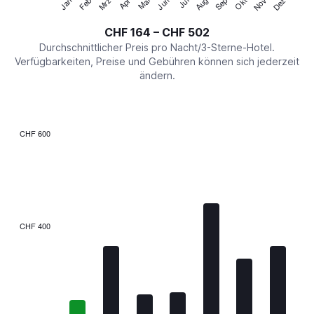
Jan
Feb
Mrz
Apr
Mai
Jun
Jul
Aug
Sep
Okt
Nov
Dez
Y
End
of
axis
interactive
CHF 164 – CHF 502
displaying
chart
values.
Durchschnittlicher Preis pro Nacht/3-Sterne-Hotel.
Range:
Verfügbarkeiten, Preise und Gebühren können sich jederzeit
0
ändern.
to
600.
CHF 600
Bar
Chart
graphic.
chart
with
7
bars.
The
CHF 400
chart
has
1
X
axis
displaying