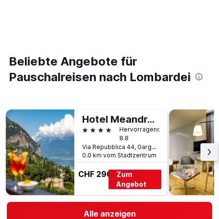
Beliebte Angebote für
Pauschalreisen nach Lombardei
Hotel Meandro - Lake View
4 Sterne
Hervorragend
8.8
Via Repubblica 44, Gargnano, Brescia, Italien
0.0 km vom Stadtzentrum
CHF 296
Zum
Angebot
Alle anzeigen