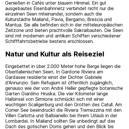
Genießen in Cafés unter blauem Himmel. Ein gut
ausgebautes Eisenbahnnetz verbindet nicht nur die
einzelnen Seen miteinander, sondern auch die
Kulturstädte Mailand, Pavia, Bergamo, Brescia und
Mantua. Sie alle befinden sich in der mitteleuropäischen
Zeitzone und bieten prachtvolle Sakralbauten. Die Seen
sind mit modernen und antiken Schiffen verschiedener
Schifffahrtsbetriebe bestens erschlossen.
Natur und Kultur als Reiseziel
Eingebettet in über 2.000 Meter hohe Berge liegen die
Oberitalienischen Seen. In Gardone Riviera am
Gardasee residierte einst der Dichter Gabriele
d'Annunzio. Sein Refugium ist öffentlich zugänglich,
genauso wie der von André Heller gepflegte botanische
Garten Giardino Hruska. Die vier Kilometer lange
Halbinsel von Sirmione schmückt sich mit einer
wuchtigen Scaligerburg und den Grotten des Catull. Am
Comer See beeindruckt die Riviera Tremezzina mit den
Villen Carlotta und Balbianello bei Ihrem Urlaub in der
Lombardei. In Mailand sollten Sie unbedingt auf das
Dach des gotischen Doms gehen und den Blick bis