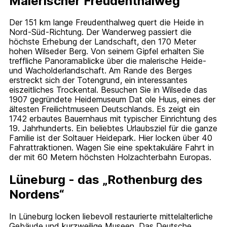
Malerischer Freudenthalweg
Der 151 km lange Freudenthalweg quert die Heide in
Nord-Süd-Richtung. Der Wanderweg passiert die
höchste Erhebung der Landschaft, den 170 Meter
hohen Wilseder Berg. Von seinem Gipfel erhalten Sie
treffliche Panoramablicke über die malerische Heide-
und Wacholderlandschaft. Am Rande des Berges
erstreckt sich der Totengrund, ein interessantes
eiszeitliches Trockental. Besuchen Sie in Wilsede das
1907 gegründete Heidemuseum Dat ole Huus, eines der
ältesten Freilichtmuseen Deutschlands. Es zeigt ein
1742 erbautes Bauernhaus mit typischer Einrichtung des
19. Jahrhunderts. Ein beliebtes Urlaubsziel für die ganze
Familie ist der Soltauer Heidepark. Hier locken über 40
Fahrattraktionen. Wagen Sie eine spektakuläre Fahrt in
der mit 60 Metern höchsten Holzachterbahn Europas.
Lüneburg - das „Rothenburg des
Nordens“
In Lüneburg locken liebevoll restaurierte mittelalterliche
Gebäude und kurzweilige Museen. Das Deutsche