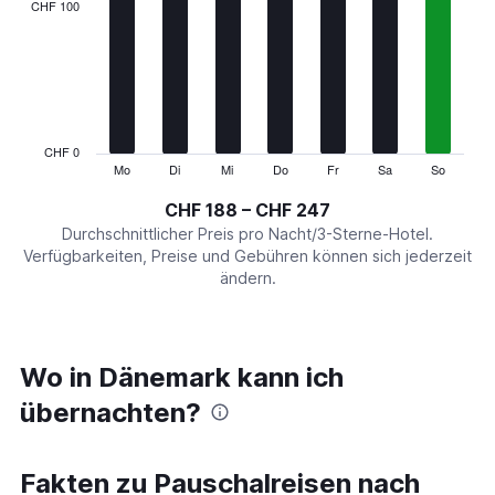
categories.
CHF 100
Range:
7
categories.
The
chart
has
1
CHF 0
Y
Mo
Di
Mi
Do
Fr
Sa
So
End
of
axis
interactive
CHF 188 – CHF 247
displaying
chart
values.
Durchschnittlicher Preis pro Nacht/3-Sterne-Hotel.
Range:
Verfügbarkeiten, Preise und Gebühren können sich jederzeit
0
ändern.
to
300.
Wo in Dänemark kann ich
übernachten?
Fakten zu Pauschalreisen nach