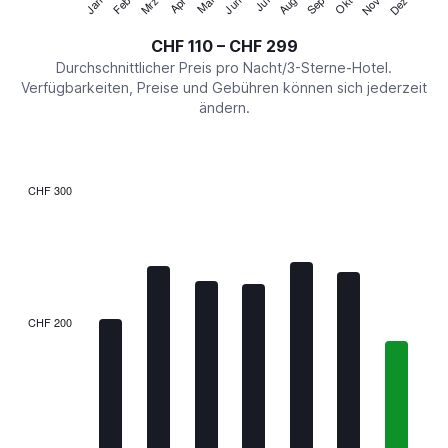
Jan
Feb
Mrz
Apr
Mai
Jun
Jul
Aug
Sep
Okt
Nov
Dez
Y
End
of
axis
interactive
CHF 110 – CHF 299
displaying
chart
values.
Durchschnittlicher Preis pro Nacht/3-Sterne-Hotel.
Range:
Verfügbarkeiten, Preise und Gebühren können sich jederzeit
0
ändern.
to
360.
CHF 300
Bar
Chart
graphic.
chart
with
7
bars.
The
CHF 200
chart
has
1
X
axis
displaying