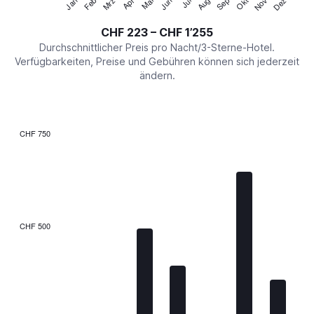
Mrz
Jun
Sep
Dez
Jan
Apr
Jul
Okt
Feb
Mai
Aug
Nov
Y
End
of
axis
interactive
CHF 223 – CHF 1’255
displaying
chart
values.
Durchschnittlicher Preis pro Nacht/3-Sterne-Hotel.
Range:
Verfügbarkeiten, Preise und Gebühren können sich jederzeit
0
ändern.
to
1500.
CHF 750
Bar
Chart
graphic.
chart
with
7
bars.
The
CHF 500
chart
has
1
X
axis
displaying