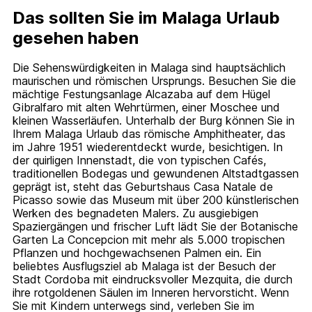
Das sollten Sie im Malaga Urlaub
gesehen haben
Die Sehenswürdigkeiten in Malaga sind hauptsächlich
maurischen und römischen Ursprungs. Besuchen Sie die
mächtige Festungsanlage Alcazaba auf dem Hügel
Gibralfaro mit alten Wehrtürmen, einer Moschee und
kleinen Wasserläufen. Unterhalb der Burg können Sie in
Ihrem Malaga Urlaub das römische Amphitheater, das
im Jahre 1951 wiederentdeckt wurde, besichtigen. In
der quirligen Innenstadt, die von typischen Cafés,
traditionellen Bodegas und gewundenen Altstadtgassen
geprägt ist, steht das Geburtshaus Casa Natale de
Picasso sowie das Museum mit über 200 künstlerischen
Werken des begnadeten Malers. Zu ausgiebigen
Spaziergängen und frischer Luft lädt Sie der Botanische
Garten La Concepcion mit mehr als 5.000 tropischen
Pflanzen und hochgewachsenen Palmen ein. Ein
beliebtes Ausflugsziel ab Malaga ist der Besuch der
Stadt Cordoba mit eindrucksvoller Mezquita, die durch
ihre rotgoldenen Säulen im Inneren hervorsticht. Wenn
Sie mit Kindern unterwegs sind, verleben Sie im