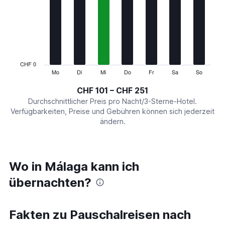
Range:
7
categories.
The
chart
has
1
CHF 0
Y
Mo
Di
Mi
Do
Fr
Sa
So
End
of
axis
interactive
CHF 101 – CHF 251
displaying
chart
values.
Durchschnittlicher Preis pro Nacht/3-Sterne-Hotel.
Range:
Verfügbarkeiten, Preise und Gebühren können sich jederzeit
0
ändern.
to
300.
Wo in Málaga kann ich
übernachten?
Fakten zu Pauschalreisen nach