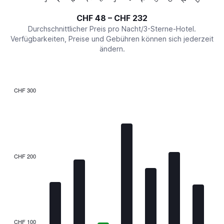
of
axis
interactive
CHF 48 – CHF 232
displaying
chart
values.
Durchschnittlicher Preis pro Nacht/3-Sterne-Hotel.
Range:
Verfügbarkeiten, Preise und Gebühren können sich jederzeit
0
ändern.
to
300.
CHF 300
Bar
Chart
graphic.
chart
with
7
bars.
The
CHF 200
chart
has
1
X
axis
displaying
categories.
CHF 100