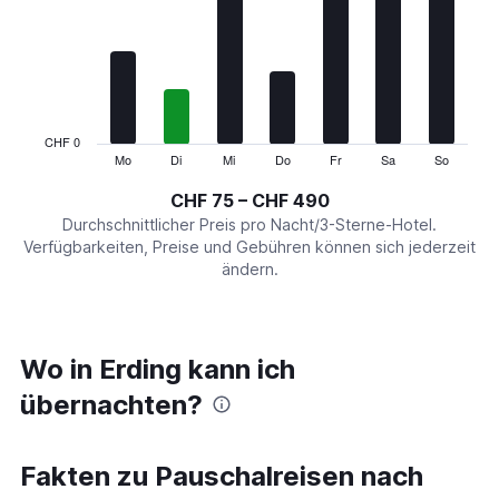
Range:
7
categories.
The
chart
has
1
CHF 0
Y
Mo
Di
Mi
Do
Fr
Sa
So
End
of
axis
interactive
CHF 75 – CHF 490
displaying
chart
values.
Durchschnittlicher Preis pro Nacht/3-Sterne-Hotel.
Range:
Verfügbarkeiten, Preise und Gebühren können sich jederzeit
0
ändern.
to
600.
Wo in Erding kann ich
übernachten?
Fakten zu Pauschalreisen nach