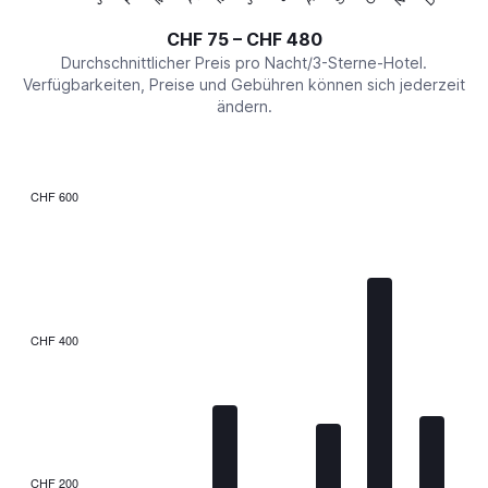
of
axis
interactive
CHF 75 – CHF 480
displaying
chart
values.
Durchschnittlicher Preis pro Nacht/3-Sterne-Hotel.
Range:
Verfügbarkeiten, Preise und Gebühren können sich jederzeit
0
ändern.
to
600.
CHF 600
Bar
Chart
graphic.
chart
with
7
bars.
The
CHF 400
chart
has
1
X
axis
displaying
categories.
CHF 200