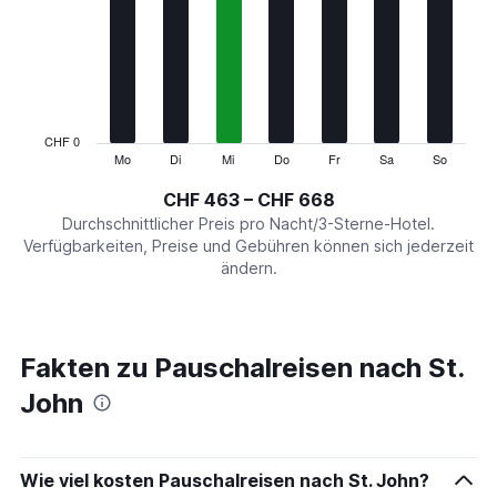
Range:
7
categories.
The
chart
has
1
CHF 0
Y
Mo
Di
Mi
Do
Fr
Sa
So
End
of
axis
interactive
CHF 463 – CHF 668
displaying
chart
values.
Durchschnittlicher Preis pro Nacht/3-Sterne-Hotel.
Range:
Verfügbarkeiten, Preise und Gebühren können sich jederzeit
0
ändern.
to
750.
Fakten zu Pauschalreisen nach St.
John
Wie viel kosten Pauschalreisen nach St. John?