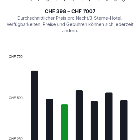
of
axis
interactive
CHF 398 – CHF 1’007
displaying
chart
values.
Durchschnittlicher Preis pro Nacht/3-Sterne-Hotel.
Range:
Verfügbarkeiten, Preise und Gebühren können sich jederzeit
0
ändern.
to
1200.
CHF 750
Bar
Chart
graphic.
chart
with
7
bars.
The
CHF 500
chart
has
1
X
axis
displaying
categories.
CHF 250