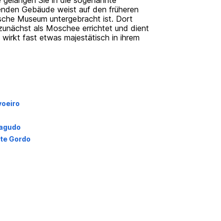
pe gelangen Sie in die sogenannte
enden Gebäude weist auf den früheren
sche Museum untergebracht ist. Dort
zunächst als Moschee errichtet und dient
 wirkt fast etwas majestätisch in ihrem
voeiro
ragudo
te Gordo