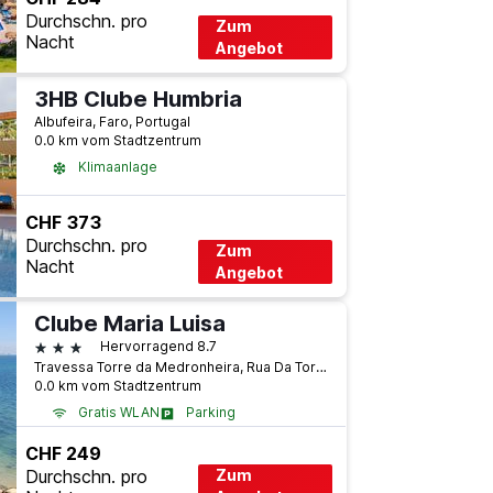
Durchschn. pro
Zum
Nacht
Angebot
3HB Clube Humbria
Albufeira, Faro, Portugal
0.0 km vom Stadtzentrum
Klimaanlage
CHF 373
Durchschn. pro
Zum
Nacht
Angebot
Clube Maria Luisa
3 Sterne
Hervorragend 8.7
Travessa Torre da Medronheira, Rua Da Torre Da Medronheira 62, Olhos de Água, Albufeira, Albufeira, Faro, Portugal
0.0 km vom Stadtzentrum
Gratis WLAN
Parking
CHF 249
Durchschn. pro
Zum