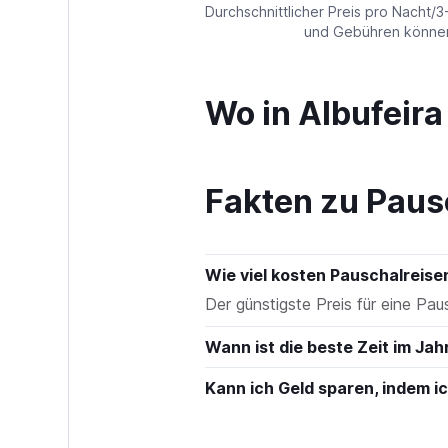
values.
Durchschnittlicher Preis pro Nacht/3
Range:
und Gebühren können 
0
to
450.
Wo in Albufeir
Fakten zu Paus
Wie viel kosten Pauschalreise
Der günstigste Preis für eine Pau
Wann ist die beste Zeit im Jah
Kann ich Geld sparen, indem 