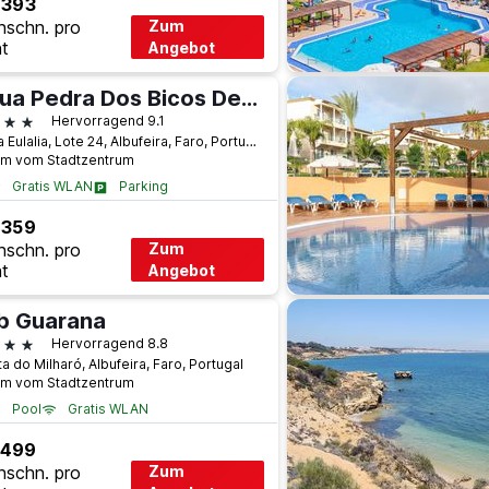
 393
hschn. pro
Zum
t
Angebot
Aqua Pedra Dos Bicos Design Beach Hotel - Adults Friendly
terne
Hervorragend 9.1
Santa Eulalia, Lote 24, Albufeira, Faro, Portugal
km vom Stadtzentrum
Gratis WLAN
Parking
 359
hschn. pro
Zum
t
Angebot
b Guarana
terne
Hervorragend 8.8
a do Milharó, Albufeira, Faro, Portugal
km vom Stadtzentrum
Pool
Gratis WLAN
 499
hschn. pro
Zum