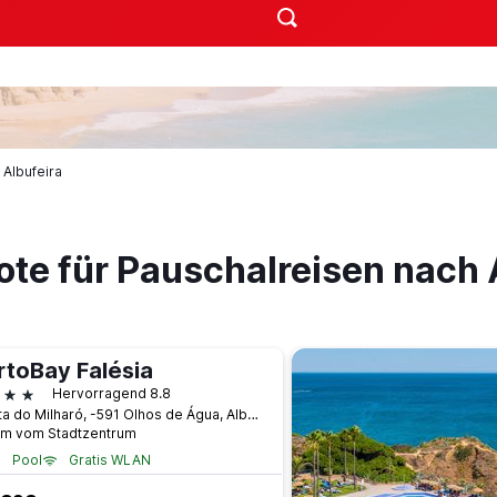
Albufeira
te für Pauschalreisen nach 
rtoBay Falésia
terne
Hervorragend 8.8
Quinta do Milharó, -591 Olhos de Água, Albufeira e Olhos d´ Água, Albufeira, Algarve, Albufeira, Faro, Portugal
km vom Stadtzentrum
Pool
Gratis WLAN