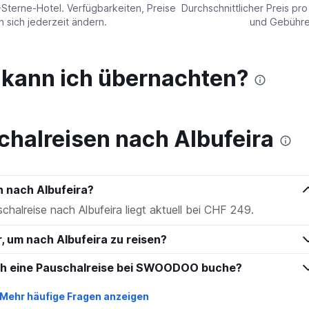
values.
-Sterne-Hotel. Verfügbarkeiten, Preise
Durchschnittlicher Preis pr
Range:
sich jederzeit ändern.
und Gebühren
0
to
600.
a kann ich übernachten?
chalreisen nach Albufeira
n nach Albufeira?
schalreise nach Albufeira liegt aktuell bei CHF 249.
r, um nach Albufeira zu reisen?
ich eine Pauschalreise bei SWOODOO buche?
Mehr häufige Fragen anzeigen