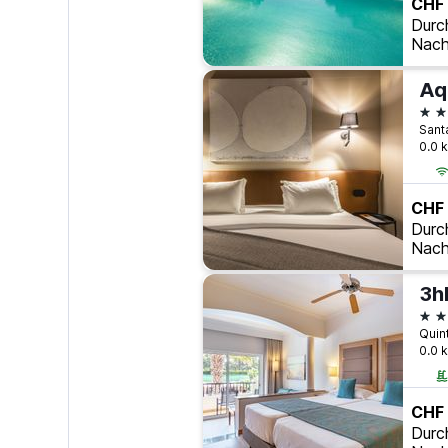
CHF
Durc
Nach
4 S
0.0 
CHF
Durc
Nach
3h
4 S
Quint
0.0 
CHF
Durc