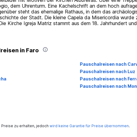
helbilder mit Motiven der Kirchen Albufeiras. Über eine Trep
gio, dem Uhrenturm. Eine Kachelschrift an dem hoch aufrag
egenüber steht das ehemalige Rathaus, in dem das archäologi
chichte der Stadt. Die kleine Capela da Misericordia wurde 
. Die Kirche Igreja Matriz stammt aus dem 18. Jahrhundert und
reisen in Faro
Pauschalreisen nach Car
Pauschalreisen nach Luz
cha
Pauschalreisen nach Fer
Pauschalreisen nach Mon
Preise zu erhalten, jedoch
wird keine Garantie für Preise übernommen
.