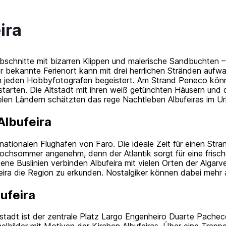
ira
chnitte mit bizarren Klippen und malerische Sandbuchten – A
r bekannte Ferienort kann mit drei herrlichen Stränden aufw
n jeden Hobbyfotografen begeistert. Am Strand Peneco könn
arten. Die Altstadt mit ihren weiß getünchten Häusern und
elen Ländern schätzten das rege Nachtleben Albufeiras im Ur
Albufeira
rnationalen Flughafen von Faro. Die ideale Zeit für einen Str
ochsommer angenehm, denn der Atlantik sorgt für eine frische
ene Buslinien verbinden Albufeira mit vielen Orten der Algar
feira die Region zu erkunden. Nostalgiker können dabei mehr
ufeira
tstadt ist der zentrale Platz Largo Engenheiro Duarte Pache