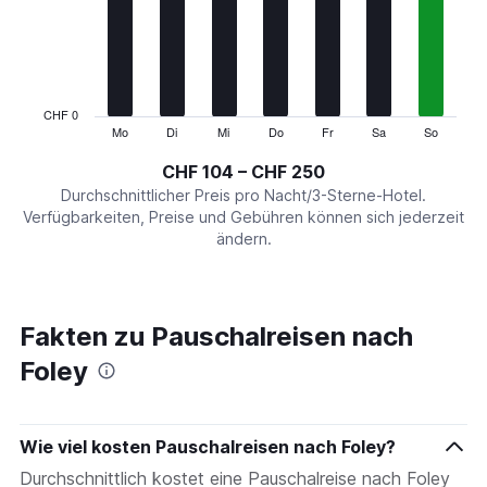
7
categories.
The
chart
has
1
CHF 0
Y
Mo
Di
Mi
Do
Fr
Sa
So
End
of
axis
interactive
CHF 104 – CHF 250
displaying
chart
values.
Durchschnittlicher Preis pro Nacht/3-Sterne-Hotel.
Range:
Verfügbarkeiten, Preise und Gebühren können sich jederzeit
0
ändern.
to
300.
Fakten zu Pauschalreisen nach
Foley
Wie viel kosten Pauschalreisen nach Foley?
Durchschnittlich kostet eine Pauschalreise nach Foley