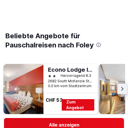
Beliebte Angebote für
Pauschalreisen nach Foley
Econo Lodge Inn and Suites Foley-North Gulf Shores
2 Sterne
Hervorragend 8.3
2682 South McKenzie Street, Foley, AL, USA
0.0 km vom Stadtzentrum
CHF 53
Zum
Angebot
Alle anzeigen