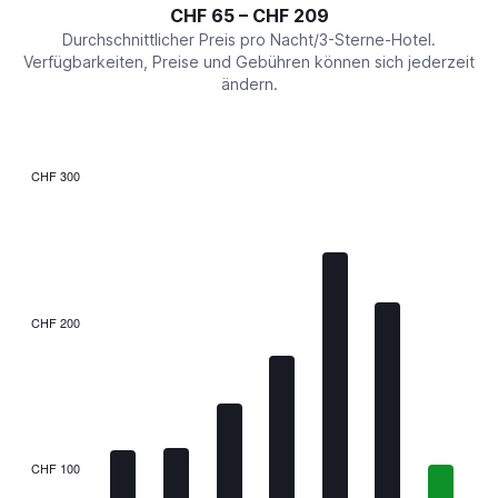
interactive
CHF 65 – CHF 209
displaying
chart
values.
Durchschnittlicher Preis pro Nacht/3-Sterne-Hotel.
Range:
Verfügbarkeiten, Preise und Gebühren können sich jederzeit
0
ändern.
to
240.
CHF 300
Bar
Chart
graphic.
chart
with
7
bars.
The
CHF 200
chart
has
1
X
axis
displaying
categories.
CHF 100
Range: