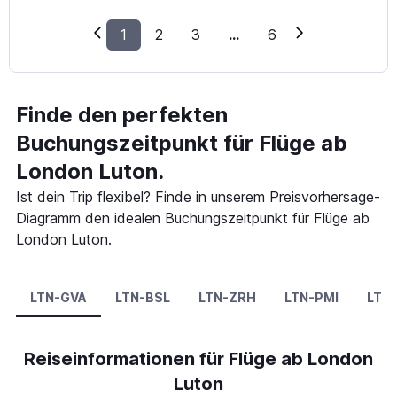
1
2
3
...
6
Finde den perfekten
Buchungszeitpunkt für Flüge ab
London Luton.
Ist dein Trip flexibel? Finde in unserem Preisvorhersage-
Diagramm den idealen Buchungszeitpunkt für Flüge ab
London Luton.
LTN-GVA
LTN-BSL
LTN-ZRH
LTN-PMI
LTN
Reiseinformationen für Flüge ab London
Luton