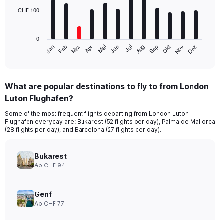
CHF 100
The
chart
has
0
1
Jan
Apr
Jul
Okt
Mrz
Jun
Sep
Dez
Feb
Mai
Aug
Nov
X
End
of
axis
interactive
displaying
chart
categories.
What are popular destinations to fly to from London
Range:
Luton Flughafen?
12
categories.
Some of the most frequent flights departing from London Luton
The
Flughafen everyday are: Bukarest (52 flights per day), Palma de Mallorca
chart
(28 flights per day), and Barcelona (27 flights per day).
has
1
Y
Bukarest
axis
Ab CHF 94
displaying
values.
Range:
Genf
0
Ab CHF 77
to
300.