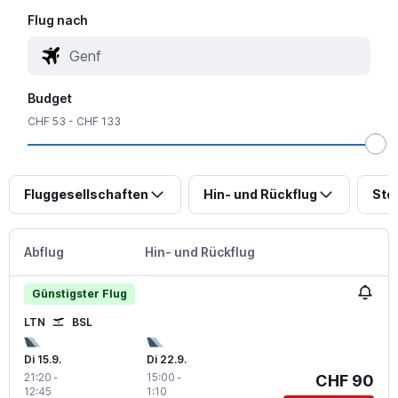
Flug nach
Budget
CHF 53 - CHF 133
Fluggesellschaften
Hin- und Rückflug
Sto
Abflug
Hin- und Rückflug
Günstigster Flug
LTN
BSL
Di 15.9.
Di 22.9.
21:20
-
15:00
-
CHF 90
12:45
1:10