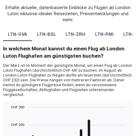
Erhalte aktuelle, datenbasierte Einblicke zu Flügen ab London
Luton inklusive idealer Reisezeiten, Preisentwicklungen und
mehr.
LTN-GVA
LTN-BSL
LTN-ZRH
LTN-PMI
LTN-
In welchem Monat kannst du einen Flug ab London
Luton Flughafen am günstigsten buchen?
Der März ist im Moment der günstigste Monat, um einen Flug ab London
Luton Flughafen (durchschnittlich CHF 48) zu buchen. Im August ab
London Luton Flughafen zu fliegen dürfte am teuersten (durchschnittlich
CHF 232) sein. Die Preise hängen von mehreren Faktoren ab. Daher
kannst du günstigere Flugpreise finden, wenn du verschiedene
Fluggesellschaften, Abflughäfen und Flugzeiten untereinander
vergleichst.
CHF 300
Bar
Chart
graphic.
chart
with
CHF 200
12
bars.