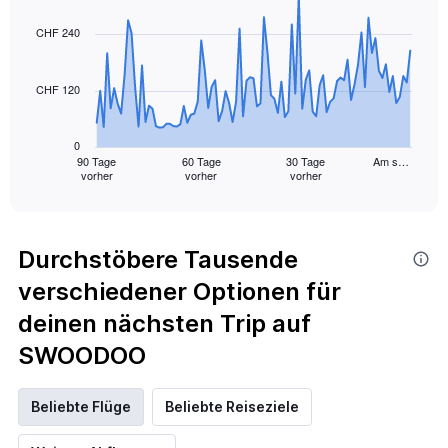
graphic.
with
91
CHF 240
data
points.
CHF 120
The
chart
has
0
1
90 Tage
60 Tage
30 Tage
Am s…
vorher
vorher
vorher
X
End
of
axis
interactive
displaying
chart
categories.
Range:
Durchstöbere Tausende
91
verschiedener Optionen für
categories.
The
deinen nächsten Trip auf
chart
has
SWOODOO
1
Y
axis
Beliebte Flüge
Beliebte Reiseziele
displaying
values.