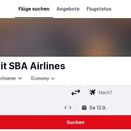
Flüge suchen
Angebote
Flugstatus
t SBA Airlines
achsener
Economy
Sa 12.9.
Suchen