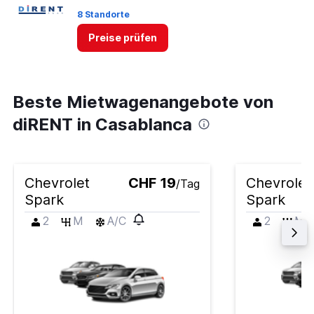
8 Standorte
Preise prüfen
Beste Mietwagenangebote von
diRENT in Casablanca
Chevrolet
CHF 19
Chevrolet
/Tag
Spark
Spark
2
M
A/C
2
M