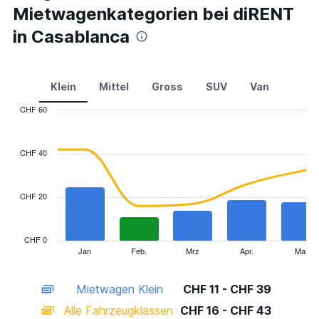
Mietwagenkategorien bei diRENT
in Casablanca
Klein
Mittel
Gross
SUV
Van
CHF 60
Combination
Chart
graphic.
chart
with
CHF 40
2
data
series.
CHF 20
The
chart
has
CHF 0
1
Jan
Feb.
Mrz
Apr.
Mai
End
of
X
interactive
axis
chart
Mietwagen Klein
CHF 11 - CHF 39
displaying
categories.
Alle Fahrzeugklassen
CHF 16 - CHF 43
Range: