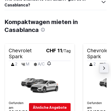
Casablanca?
Kompaktwagen mieten in
Casablanca
Chevrolet
CHF 11
Chevrolet
/Tag
Spark
Spark
2
M
A/C
2
M
Gefunden
Gefunden
Ähnliche Angebote
am
am