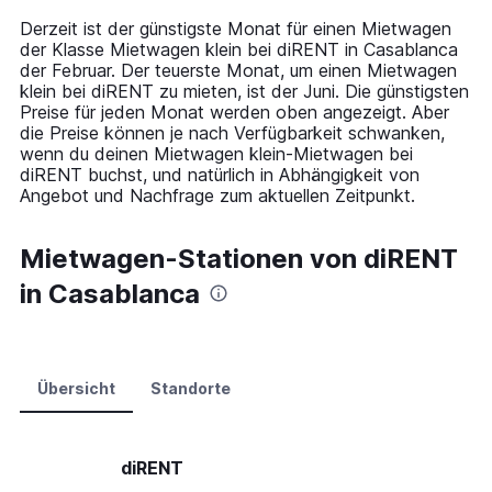
14
Derzeit ist der günstigste Monat für einen Mietwagen
categories.
der Klasse Mietwagen klein bei diRENT in Casablanca
The
der Februar. Der teuerste Monat, um einen Mietwagen
chart
klein bei diRENT zu mieten, ist der Juni. Die günstigsten
has
Preise für jeden Monat werden oben angezeigt. Aber
1
die Preise können je nach Verfügbarkeit schwanken,
Y
wenn du deinen Mietwagen klein-Mietwagen bei
axis
diRENT buchst, und natürlich in Abhängigkeit von
displaying
Angebot und Nachfrage zum aktuellen Zeitpunkt.
values.
Range:
0
Mietwagen-Stationen von diRENT
to
in Casablanca
60.
Übersicht
Standorte
diRENT