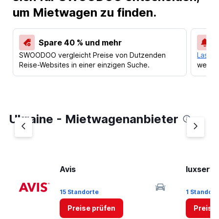
um Mietwagen zu finden.
Spare 40 % und mehr
SWOODOO vergleicht Preise von Dutzenden
Lass d
Reise-Websites in einer einzigen Suche.
werden
Ukraine - Mietwagenanbieter
Avis
luxservi
15 Standorte
1 Standort
Preise prüfen
Preise