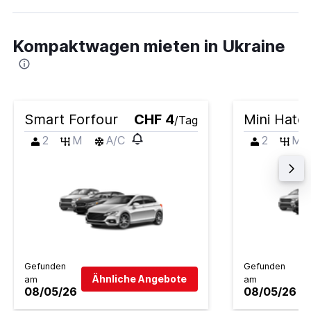
Kompaktwagen mieten in Ukraine
Smart Forfour
CHF 4
Mini Hatc
/Tag
2
M
A/C
2
M
Gefunden
Gefunden
Ähnliche Angebote
am
am
08/05/26
08/05/26