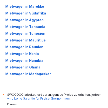
Mietwagen in Marokko
Mietwagen in Südafrika
Mietwagen in Ägypten
Mietwagen in Tansania
Mietwagen in Tunesien
Mietwagen in Mauritius
Mietwagen in Réunion
Mietwagen in Kenia
Mietwagen in Namibia
Mietwagen in Ghana
Mietwagen in Madagaskar
Mietwagen in Senegal
Mietwagen in Côte d'Ivoire
Mietwagen in Äthiopien
SWOODOO arbeitet hart daran, genaue Preise zu erhalten, jedoch
*
wird keine Garantie für Preise übernommen
.
Mietwagen in Seychellen
Darum:
Mietwagen in Angola