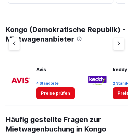
Kongo (Demokratische Republik) -
Mietwagenanbieter
Avis
keddy b
4 Standorte
2 Standor
Preise prüfen
Preise
Häufig gestellte Fragen zur
Mietwagenbuchung in Kongo