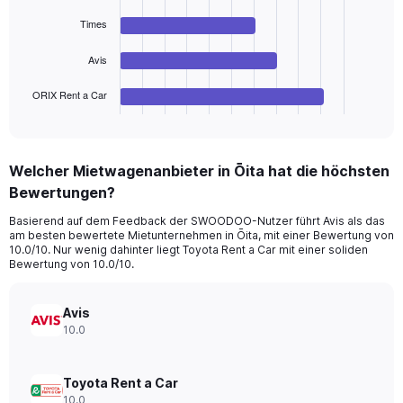
Range:
bars.
0
Times
to
The
90.
chart
Avis
has
1
ORIX Rent a Car
X
End
of
axis
interactive
displaying
chart
categories.
Welcher Mietwagenanbieter in Ōita hat die höchsten
Range:
Bewertungen?
4
categories.
Basierend auf dem Feedback der SWOODOO-Nutzer führt Avis als das
The
am besten bewertete Mietunternehmen in Ōita, mit einer Bewertung von
chart
10.0/10. Nur wenig dahinter liegt Toyota Rent a Car mit einer soliden
has
Bewertung von 10.0/10.
1
Y
axis
Avis
displaying
10.0
values.
Range:
0
Toyota Rent a Car
to
10.0