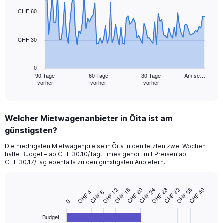
graphic.
with
91
CHF 60
data
points.
CHF 30
The
chart
has
0
1
90 Tage
60 Tage
30 Tage
Am se…
vorher
vorher
vorher
X
End
of
axis
interactive
displaying
chart
categories.
Welcher Mietwagenanbieter in Ōita ist am
Range:
günstigsten?
91
categories.
Die niedrigsten Mietwagenpreise in Ōita in den letzten zwei Wochen
The
hatte Budget – ab CHF 30.10/Tag. Times gehört mit Preisen ab
chart
CHF 30.17/Tag ebenfalls zu den günstigsten Anbietern.
has
1
Y
CHF 24
CHF 28
CHF 12
CHF 32
CHF 16
CHF 36
CHF 40
CHF 20
CHF 4
CHF 8
Bar
Chart
axis
0
graphic.
chart
displaying
with
values.
Budget
4