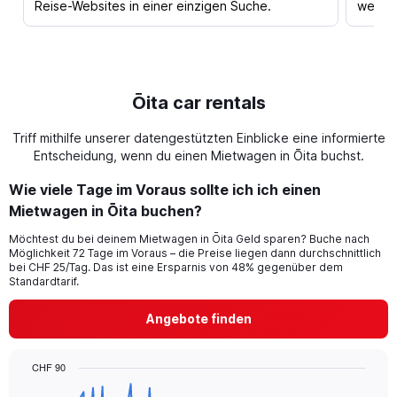
Reise-Websites in einer einzigen Suche.
werden
Ōita car rentals
Triff mithilfe unserer datengestützten Einblicke eine informierte
Entscheidung, wenn du einen Mietwagen in Ōita buchst.
Wie viele Tage im Voraus sollte ich ich einen
Mietwagen in Ōita buchen?
Möchtest du bei deinem Mietwagen in Ōita Geld sparen? Buche nach
Möglichkeit 72 Tage im Voraus – die Preise liegen dann durchschnittlich
bei CHF 25/Tag. Das ist eine Ersparnis von 48% gegenüber dem
Standardtarif.
Angebote finden
CHF 90
Chart
Chart