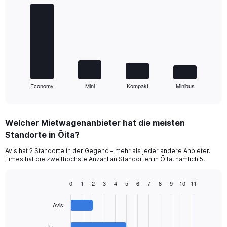
graphic.
chart
with
4
bars.
The
chart
has
1
Economy
Mini
Kompakt
Minibus
X
End
of
axis
interactive
displaying
chart
categories.
Welcher Mietwagenanbieter hat die meisten
Range:
Standorte in Ōita?
4
categories.
Avis hat 2 Standorte in der Gegend – mehr als jeder andere Anbieter.
The
Times hat die zweithöchste Anzahl an Standorten in Ōita, nämlich 5.
chart
has
1
0
1
2
3
4
5
6
7
8
9
10
11
Bar
Y
Chart
graphic.
chart
axis
Avis
with
displaying
4
values.
bars.