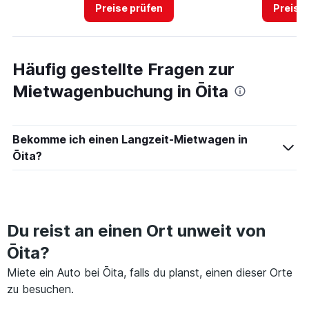
11.
Preise prüfen
Preise
Häufig gestellte Fragen zur
Mietwagenbuchung in Ōita
Bekomme ich einen Langzeit-Mietwagen in
Ōita?
Du reist an einen Ort unweit von
Ōita?
Miete ein Auto bei Ōita, falls du planst, einen dieser Orte
zu besuchen.