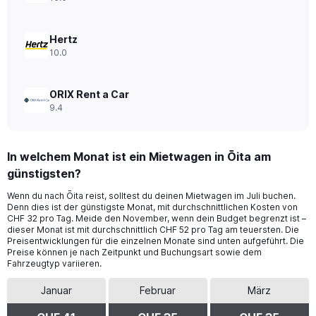
40.
Hertz
10.0
ORIX Rent a Car
9.4
In welchem Monat ist ein Mietwagen in Ōita am
günstigsten?
Wenn du nach Ōita reist, solltest du deinen Mietwagen im Juli buchen.
Denn dies ist der günstigste Monat, mit durchschnittlichen Kosten von
CHF 32 pro Tag. Meide den November, wenn dein Budget begrenzt ist –
dieser Monat ist mit durchschnittlich CHF 52 pro Tag am teuersten. Die
Preisentwicklungen für die einzelnen Monate sind unten aufgeführt. Die
Preise können je nach Zeitpunkt und Buchungsart sowie dem
Fahrzeugtyp variieren.
Januar
Februar
März