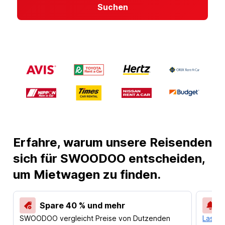
Suchen
Erfahre, warum unsere Reisenden
sich für SWOODOO entscheiden,
um Mietwagen zu finden.
Spare 40 % und mehr
SWOODOO vergleicht Preise von Dutzenden
Lass d