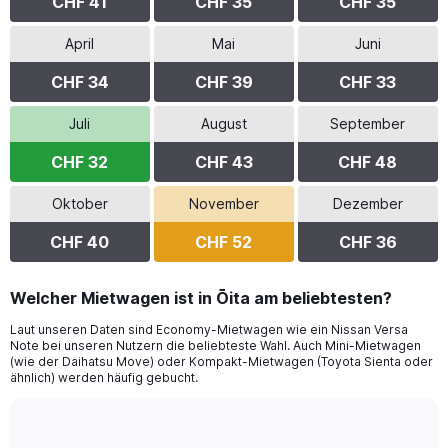
CHF 41
CHF 35
CHF 35
April
Mai
Juni
CHF 34
CHF 39
CHF 33
Juli
August
September
CHF 32
CHF 43
CHF 48
Oktober
November
Dezember
CHF 40
CHF 52
CHF 36
Welcher Mietwagen ist in Ōita am beliebtesten?
Laut unseren Daten sind Economy-Mietwagen wie ein Nissan Versa
Note bei unseren Nutzern die beliebteste Wahl. Auch Mini-Mietwagen
(wie der Daihatsu Move) oder Kompakt-Mietwagen (Toyota Sienta oder
ähnlich) werden häufig gebucht.
Bar
Chart