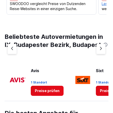
SWOODOO vergleicht Preise von Dutzenden
Lass d
Reise-Websites in einer einzigen Suche.
werden
Beliebteste Autovermietungen in
IX. Budapester Bezirk, Budapest
Avis
Sixt
1 Standort
1 Standort
Preise prüfen
Preise