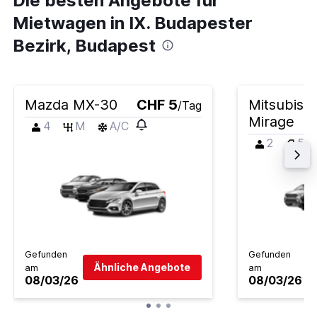
Die besten Angebote für
Mietwagen in IX. Budapester
Bezirk, Budapest
Mazda MX-30
CHF 5
Mitsubishi
/Tag
Mirage
4
M
A/C
2
5
Gefunden
Gefunden
Ähnliche Angebote
am
am
08/03/26
08/03/26