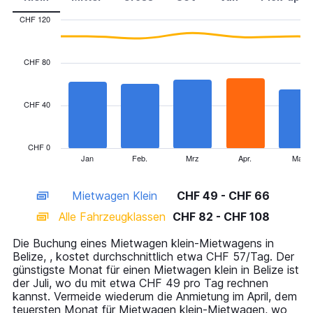
CHF 120
Combination
Chart
graphic.
chart
with
CHF 80
2
data
series.
CHF 40
The
chart
has
CHF 0
1
Jan
Feb.
Mrz
Apr.
Mai
End
of
X
interactive
axis
chart
Mietwagen Klein
CHF 49 - CHF 66
displaying
categories.
Alle Fahrzeugklassen
CHF 82 - CHF 108
Range:
14
Die Buchung eines Mietwagen klein-Mietwagens in
categories.
Belize, , kostet durchschnittlich etwa CHF 57/Tag. Der
The
günstigste Monat für einen Mietwagen klein in Belize ist
chart
der Juli, wo du mit etwa CHF 49 pro Tag rechnen
has
kannst. Vermeide wiederum die Anmietung im April, dem
1
teuersten Monat für Mietwagen klein-Mietwagen, wo