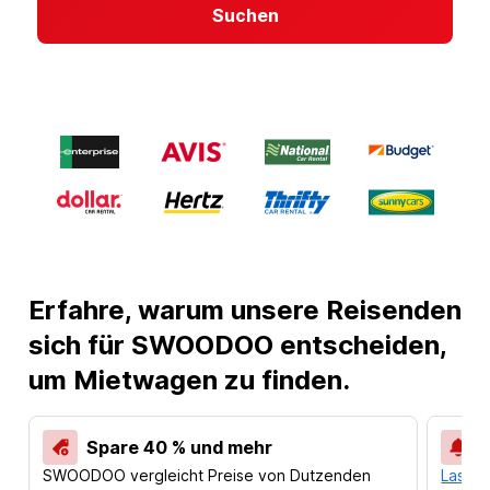
Suchen
Erfahre, warum unsere Reisenden
sich für SWOODOO entscheiden,
um Mietwagen zu finden.
Spare 40 % und mehr
SWOODOO vergleicht Preise von Dutzenden
Lass d