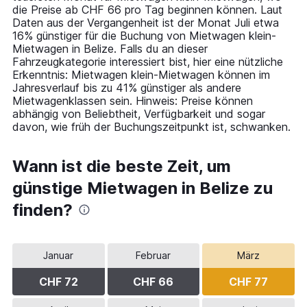
Y
die Preise ab CHF 66 pro Tag beginnen können. Laut
axis
Daten aus der Vergangenheit ist der Monat Juli etwa
displaying
16% günstiger für die Buchung von Mietwagen klein-
values.
Mietwagen in Belize. Falls du an dieser
Range:
Fahrzeugkategorie interessiert bist, hier eine nützliche
0
Erkenntnis: Mietwagen klein-Mietwagen können im
to
Jahresverlauf bis zu 41% günstiger als andere
120.
Mietwagenklassen sein. Hinweis: Preise können
abhängig von Beliebtheit, Verfügbarkeit und sogar
davon, wie früh der Buchungszeitpunkt ist, schwanken.
Wann ist die beste Zeit, um
günstige Mietwagen in Belize zu
finden?
Januar
Februar
März
CHF 72
CHF 66
CHF 77