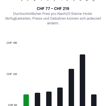
of
axis
interactive
CHF 77 – CHF 219
displaying
chart
values.
Durchschnittlicher Preis pro Nacht/3-Sterne-Hotel.
Range:
Verfügbarkeiten, Preise und Gebühren können sich jederzeit
0
ändern.
to
240.
CHF 180
Bar
Chart
graphic.
chart
with
7
bars.
The
CHF 120
chart
has
1
X
axis
displaying
categories.
CHF 60