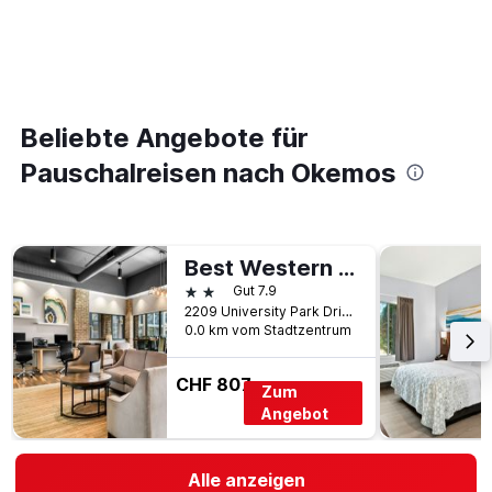
Beliebte Angebote für
Pauschalreisen nach Okemos
Best Western Okemos/East Lansing Hotel & Suites
2 Sterne
Gut 7.9
2209 University Park Drive, Okemos, MI, USA
0.0 km vom Stadtzentrum
CHF 807
Zum
Angebot
Alle anzeigen