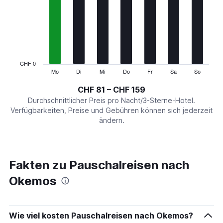
Range:
7
categories.
The
chart
has
1
CHF 0
Y
Mo
Di
Mi
Do
Fr
Sa
So
End
of
axis
interactive
CHF 81 – CHF 159
displaying
chart
values.
Durchschnittlicher Preis pro Nacht/3-Sterne-Hotel.
Range:
Verfügbarkeiten, Preise und Gebühren können sich jederzeit
0
ändern.
to
180.
Fakten zu Pauschalreisen nach
Okemos
Wie viel kosten Pauschalreisen nach Okemos?