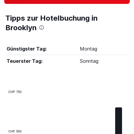
Tipps zur Hotelbuchung in
Brooklyn
Günstigster Tag:
Montag
Teuerster Tag:
Sonntag
CHF 750
Bar
Chart
graphic.
chart
with
7
bars.
The
CHF 500