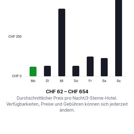
chart
has
1
X
axis
displaying
categories.
CHF 250
Range:
7
categories.
The
chart
has
1
CHF 0
Y
Mo
Di
Mi
Do
Fr
Sa
So
End
of
axis
interactive
CHF 62 – CHF 654
displaying
chart
values.
Durchschnittlicher Preis pro Nacht/3-Sterne-Hotel.
Range:
Verfügbarkeiten, Preise und Gebühren können sich jederzeit
0
ändern.
to
750.