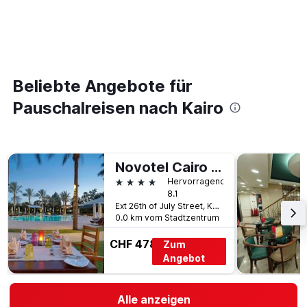
Beliebte Angebote für
Pauschalreisen nach Kairo
Novotel Cairo 6th of October
4 Sterne
Hervorragend
8.1
Ext 26th of July Street, Kairo, Ägypten
0.0 km vom Stadtzentrum
CHF 478
Zum
Angebot
Alle anzeigen