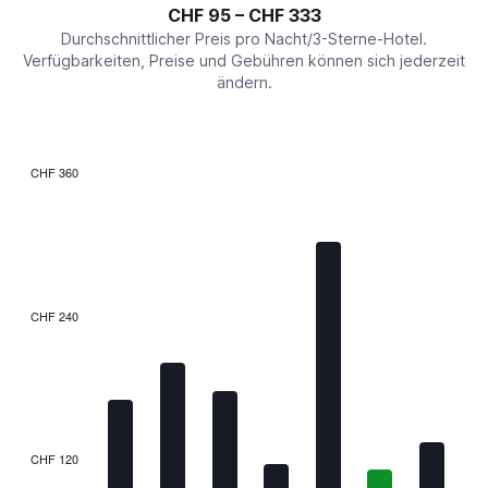
interactive
CHF 95 – CHF 333
displaying
chart
values.
Durchschnittlicher Preis pro Nacht/3-Sterne-Hotel.
Range:
Verfügbarkeiten, Preise und Gebühren können sich jederzeit
0
ändern.
to
360.
CHF 360
Bar
Chart
graphic.
chart
with
7
bars.
The
CHF 240
chart
has
1
X
axis
displaying
categories.
CHF 120
Range: