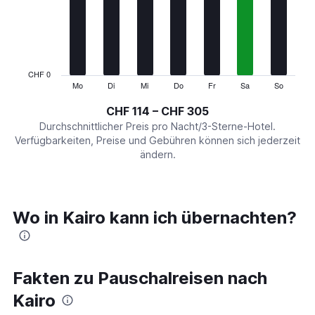
7
categories.
The
chart
has
1
CHF 0
Y
Mo
Di
Mi
Do
Fr
Sa
So
End
of
axis
interactive
CHF 114 – CHF 305
displaying
chart
values.
Durchschnittlicher Preis pro Nacht/3-Sterne-Hotel.
Range:
Verfügbarkeiten, Preise und Gebühren können sich jederzeit
0
ändern.
to
360.
Wo in Kairo kann ich übernachten?
Fakten zu Pauschalreisen nach
Kairo