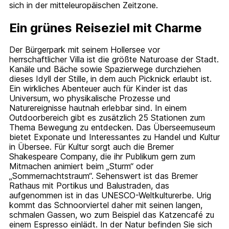
sich in der mitteleuropäischen Zeitzone.
Ein grünes Reiseziel mit Charme
Der Bürgerpark mit seinem Hollersee vor
herrschaftlicher Villa ist die größte Naturoase der Stadt.
Kanäle und Bäche sowie Spazierwege durchziehen
dieses Idyll der Stille, in dem auch Picknick erlaubt ist.
Ein wirkliches Abenteuer auch für Kinder ist das
Universum, wo physikalische Prozesse und
Naturereignisse hautnah erlebbar sind. In einem
Outdoorbereich gibt es zusätzlich 25 Stationen zum
Thema Bewegung zu entdecken. Das Überseemuseum
bietet Exponate und Interessantes zu Handel und Kultur
in Übersee. Für Kultur sorgt auch die Bremer
Shakespeare Company, die ihr Publikum gern zum
Mitmachen animiert beim „Sturm“ oder
„Sommernachtstraum“. Sehenswert ist das Bremer
Rathaus mit Portikus und Balustraden, das
aufgenommen ist in das UNESCO-Weltkulturerbe. Urig
kommt das Schnoorviertel daher mit seinen langen,
schmalen Gassen, wo zum Beispiel das Katzencafé zu
einem Espresso einlädt. In der Natur befinden Sie sich