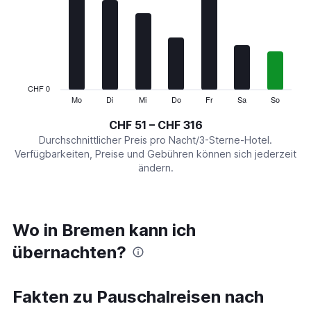
Range:
7
categories.
The
chart
has
1
CHF 0
Y
Mo
Di
Mi
Do
Fr
Sa
So
End
of
axis
interactive
CHF 51 – CHF 316
displaying
chart
values.
Durchschnittlicher Preis pro Nacht/3-Sterne-Hotel.
Range:
Verfügbarkeiten, Preise und Gebühren können sich jederzeit
0
ändern.
to
360.
Wo in Bremen kann ich
übernachten?
Fakten zu Pauschalreisen nach