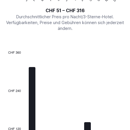
of
axis
interactive
CHF 51 – CHF 316
displaying
chart
values.
Durchschnittlicher Preis pro Nacht/3-Sterne-Hotel.
Range:
Verfügbarkeiten, Preise und Gebühren können sich jederzeit
0
ändern.
to
360.
CHF 360
Bar
Chart
graphic.
chart
with
7
bars.
The
CHF 240
chart
has
1
X
axis
displaying
categories.
CHF 120