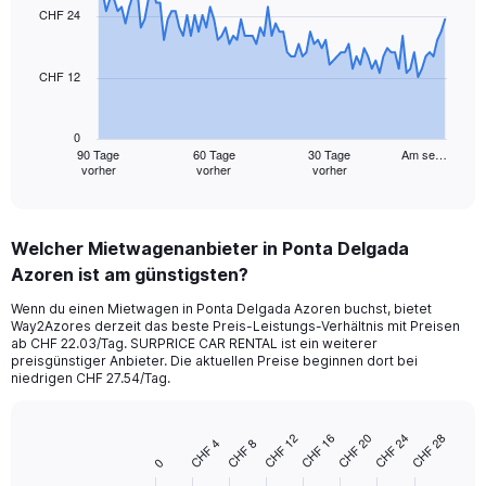
91
CHF 24
data
points.
CHF 12
The
chart
has
0
1
90 Tage
60 Tage
30 Tage
Am se…
vorher
vorher
vorher
X
End
of
axis
interactive
displaying
chart
categories.
Welcher Mietwagenanbieter in Ponta Delgada
Range:
Azoren ist am günstigsten?
91
categories.
Wenn du einen Mietwagen in Ponta Delgada Azoren buchst, bietet
The
Way2Azores derzeit das beste Preis-Leistungs-Verhältnis mit Preisen
chart
ab CHF 22.03/Tag. SURPRICE CAR RENTAL ist ein weiterer
has
preisgünstiger Anbieter. Die aktuellen Preise beginnen dort bei
1
niedrigen CHF 27.54/Tag.
Y
axis
displaying
CHF 12
CHF 16
CHF 20
CHF 24
CHF 28
CHF 4
CHF 8
Bar
Chart
values.
0
graphic.
chart
Range:
with