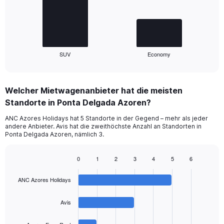
The
chart
has
1
SUV
Economy
X
End
of
axis
interactive
displaying
chart
categories.
Welcher Mietwagenanbieter hat die meisten
Range:
Standorte in Ponta Delgada Azoren?
2
categories.
ANC Azores Holidays hat 5 Standorte in der Gegend – mehr als jeder
The
andere Anbieter. Avis hat die zweithöchste Anzahl an Standorten in
chart
Ponta Delgada Azoren, nämlich 3.
has
1
0
1
2
3
4
5
6
Y
Bar
Chart
axis
graphic.
chart
displaying
ANC Azores Holidays
with
values.
4
Range:
bars.
Avis
0
to
The