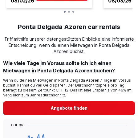
08/02/26
08/03/26
Ponta Delgada Azoren car rentals
Triff mithilfe unserer datengestützten Einblicke eine informierte
Entscheidung, wenn du einen Mietwagen in Ponta Delgada
Azoren buchst.
Wie viele Tage im Voraus sollte ich ich einen
Mietwagen in Ponta Delgada Azoren buchen?
Wenn du deinen Mietwagen in Ponta Delgada Azoren 7 Tage im Voraus
buchst, kannst du viel Geld sparen. Der Durchschnittspreis pro Tag
beträgt zu diesem Zeitpunkt CHF 12. Das ist eine Ersparnis von 46% im
Vergleich zum Jahresdurchschnitt.
Angebote finden
CHF 36
Chart
Chart
graphic.
with