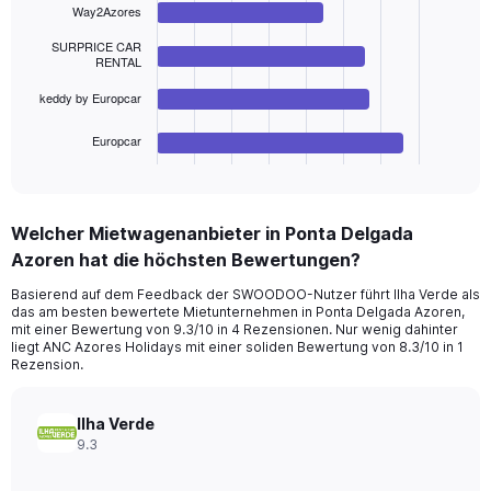
Way2Azores
4
0
bars.
to
SURPRICE CAR
36.
RENTAL
The
chart
keddy by Europcar
has
1
Europcar
X
End
of
axis
interactive
displaying
chart
categories.
Welcher Mietwagenanbieter in Ponta Delgada
Range:
Azoren hat die höchsten Bewertungen?
4
categories.
Basierend auf dem Feedback der SWOODOO-Nutzer führt Ilha Verde als
The
das am besten bewertete Mietunternehmen in Ponta Delgada Azoren,
chart
mit einer Bewertung von 9.3/10 in 4 Rezensionen. Nur wenig dahinter
has
liegt ANC Azores Holidays mit einer soliden Bewertung von 8.3/10 in 1
1
Rezension.
Y
axis
Ilha Verde
displaying
9.3
values.
Range:
0