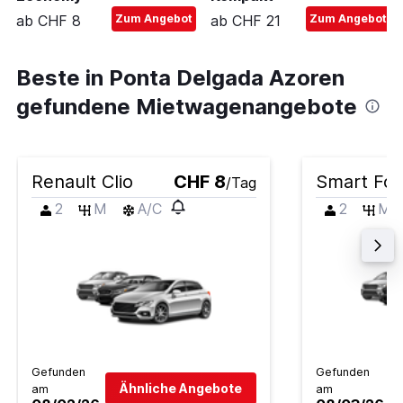
ab CHF 8
Zum Angebot
ab CHF 21
Zum Angebot
Beste in Ponta Delgada Azoren
gefundene Mietwagenangebote
Renault Clio
CHF 8
Smart For
/Tag
2
M
A/C
2
M
Gefunden
Gefunden
Ähnliche Angebote
am
am