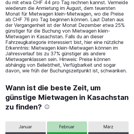
du mit etwa CHF 44 pro Tag rechnen kannst. Vermeide
1
wiederum die Anmietung im August, dem teuersten
Y
Monat für Mietwagen klein-Mietwagen, wo die Preise
axis
ab CHF 76 pro Tag beginnen können. Laut Daten aus
displaying
der Vergangenheit ist der Monat Dezember etwa 25%
values.
günstiger für die Buchung von Mietwagen klein-
Range:
Mietwagen in Kasachstan. Falls du an dieser
0
Fahrzeugkategorie interessiert bist, hier eine nützliche
to
Erkenntnis: Mietwagen klein-Mietwagen können im
120.
Jahresverlauf bis zu 37% günstiger als andere
Mietwagenklassen sein. Hinweis: Preise können
abhängig von Beliebtheit, Verfügbarkeit und sogar
davon, wie früh der Buchungszeitpunkt ist, schwanken.
Wann ist die beste Zeit, um
günstige Mietwagen in Kasachstan
zu finden?
Januar
Februar
März