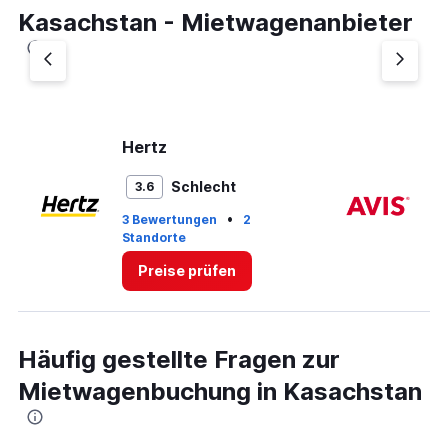
Kasachstan - Mietwagenanbieter
Hertz
Av
Schlecht
3.6
•
3 Bewertungen
2
Standorte
2 
Preise prüfen
Häufig gestellte Fragen zur
Mietwagenbuchung in Kasachstan