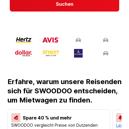
Suchen
Erfahre, warum unsere Reisenden
sich für SWOODOO entscheiden,
um Mietwagen zu finden.
Spare 40 % und mehr
SWOODOO vergleicht Preise von Dutzenden
Lass d