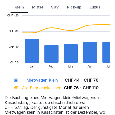
Klein
Mittel
SUV
Pick-up
Luxus
CHF 120
Combination
Chart
graphic.
chart
with
CHF 80
2
data
series.
CHF 40
The
chart
has
CHF 0
1
Jan
Feb.
Mrz
Apr.
Mai
End
of
X
interactive
axis
chart
Mietwagen Klein
CHF 44 - CHF 76
displaying
categories.
Alle Fahrzeugklassen
CHF 76 - CHF 110
Range:
14
Die Buchung eines Mietwagen klein-Mietwagens in
categories.
Kasachstan, , kostet durchschnittlich etwa
The
CHF 57/Tag. Der günstigste Monat für einen
chart
Mietwagen klein in Kasachstan ist der Dezember, wo
has