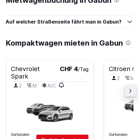
Mietwagenbuchung in Gabun
Auf welcher Straßenseite fährt man in Gabun?
Kompaktwagen mieten in Gabun
Chevrolet
CHF 4
Citroen C
/Tag
Spark
2
M
2
M
A/C
Gefunden
Gefunden