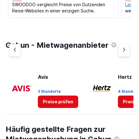
SWOODOO vergleicht Preise von Dutzenden
Lass d
Reise-Websites in einer einzigen Suche.
werden
Gabun - Mietwagenanbieter
Avis
Hertz
3 Standorte
4 Standor
Preise prüfen
Preise
Häufig gestellte Fragen zur