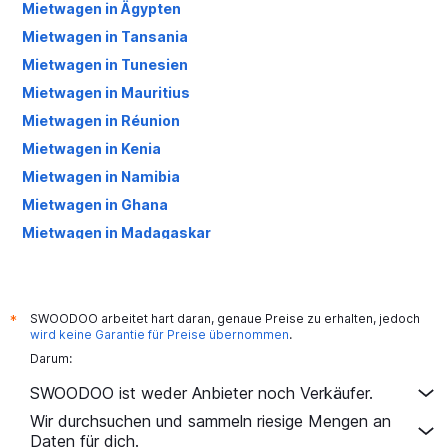
Mietwagen in Ägypten
Mietwagen in Tansania
Mietwagen in Tunesien
Mietwagen in Mauritius
Mietwagen in Réunion
Mietwagen in Kenia
Mietwagen in Namibia
Mietwagen in Ghana
Mietwagen in Madagaskar
Mietwagen in Senegal
Mietwagen in Côte d'Ivoire
Mietwagen in Äthiopien
SWOODOO arbeitet hart daran, genaue Preise zu erhalten, jedoch
*
wird keine Garantie für Preise übernommen
.
Mietwagen in Seychellen
Darum:
Mietwagen in Angola
SWOODOO ist weder Anbieter noch Verkäufer.
Mietwagen in Benin
Wir durchsuchen und sammeln riesige Mengen an
Mietwagen in Kap Verde
Daten für dich.