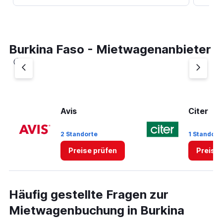
Burkina Faso - Mietwagenanbieter
Avis
Citer
2 Standorte
1 Standort
Preise prüfen
Preise
Häufig gestellte Fragen zur
Mietwagenbuchung in Burkina