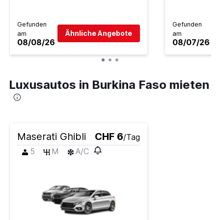
Gefunden
Gefunden
Ähnliche Angebote
am
am
08/08/26
08/07/26
Luxusautos in Burkina Faso mieten
Maserati Ghibli
CHF 6
/Tag
5
M
A/C