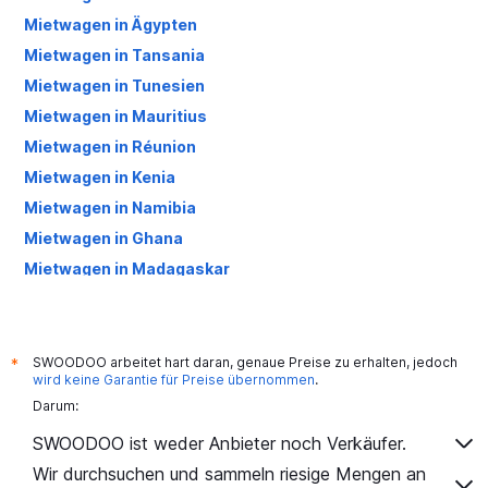
Mietwagen in Ägypten
Mietwagen in Tansania
Mietwagen in Tunesien
Mietwagen in Mauritius
Mietwagen in Réunion
Mietwagen in Kenia
Mietwagen in Namibia
Mietwagen in Ghana
Mietwagen in Madagaskar
Mietwagen in Senegal
Mietwagen in Côte d'Ivoire
Mietwagen in Äthiopien
SWOODOO arbeitet hart daran, genaue Preise zu erhalten, jedoch
*
wird keine Garantie für Preise übernommen
.
Mietwagen in Seychellen
Darum:
Mietwagen in Angola
SWOODOO ist weder Anbieter noch Verkäufer.
Mietwagen in Benin
Wir durchsuchen und sammeln riesige Mengen an
Mietwagen in Kap Verde