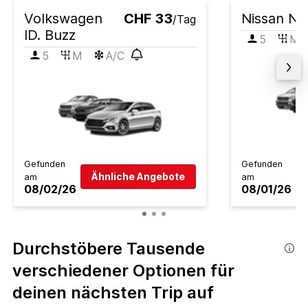
Volkswagen
CHF 33
Nissan N
/Tag
ID. Buzz
5
M
5
M
A/C
Gefunden
Gefunden
Ähnliche Angebote
am
am
08/02/26
08/01/26
Durchstöbere Tausende
verschiedener Optionen für
deinen nächsten Trip auf