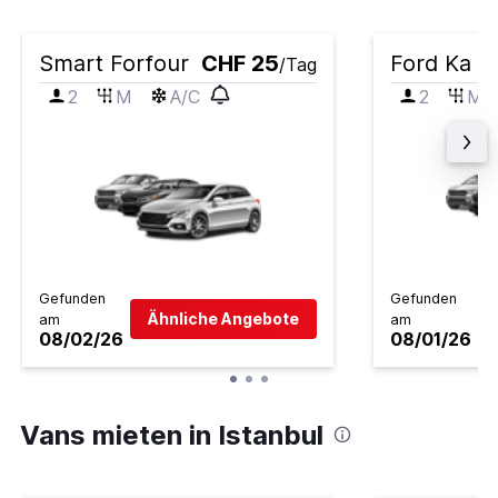
Smart Forfour
CHF 25
Ford Ka
/Tag
2
M
A/C
2
M
Gefunden
Gefunden
Ähnliche Angebote
am
am
08/02/26
08/01/26
Vans mieten in Istanbul