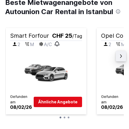
Beste Mietwagenangebote von
Autounion Car Rental in Istanbul
Smart Forfour
CHF 25
Opel Cors
/Tag
2
M
A/C
2
M
Gefunden
Gefunden
Ähnliche Angebote
am
am
08/02/26
08/02/26