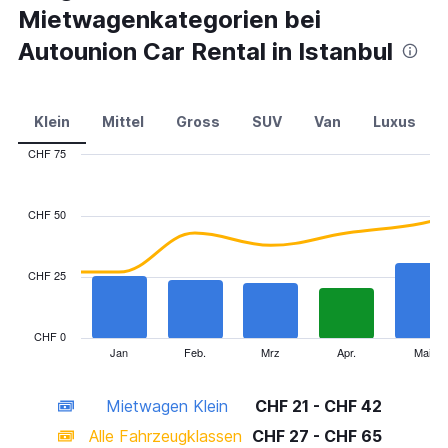
Mietwagenkategorien bei
Autounion Car Rental in Istanbul
Klein
Mittel
Gross
SUV
Van
Luxus
CHF 75
Combination
Chart
graphic.
chart
with
CHF 50
2
data
series.
CHF 25
The
chart
has
CHF 0
1
Jan
Feb.
Mrz
Apr.
Mai
End
of
X
interactive
axis
chart
Mietwagen Klein
CHF 21 - CHF 42
displaying
categories.
Alle Fahrzeugklassen
CHF 27 - CHF 65
Range: