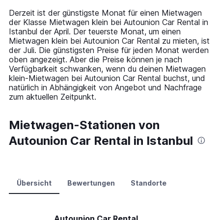
14
Derzeit ist der günstigste Monat für einen Mietwagen
categories.
der Klasse Mietwagen klein bei Autounion Car Rental in
The
Istanbul der April. Der teuerste Monat, um einen
chart
Mietwagen klein bei Autounion Car Rental zu mieten, ist
has
der Juli. Die günstigsten Preise für jeden Monat werden
1
oben angezeigt. Aber die Preise können je nach
Y
Verfügbarkeit schwanken, wenn du deinen Mietwagen
axis
klein-Mietwagen bei Autounion Car Rental buchst, und
displaying
natürlich in Abhängigkeit von Angebot und Nachfrage
values.
zum aktuellen Zeitpunkt.
Range:
0
to
Mietwagen-Stationen von
75.
Autounion Car Rental in Istanbul
Übersicht
Bewertungen
Standorte
Autounion Car Rental