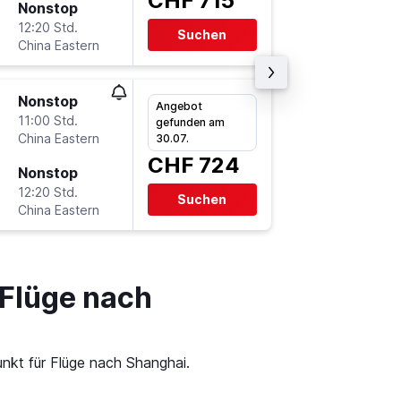
CHF 715
Nonstop
Sa 14.11
12:20 Std.
1:35
Suchen
China Eastern
PVG
-
Z
Nonstop
Di 10.11.
Angebot
11:00 Std.
13:50
gefunden am
China Eastern
ZRH
-
P
30.07.
CHF 724
Nonstop
Mi 25.11
12:20 Std.
1:35
Suchen
China Eastern
PVG
-
Z
 Flüge nach
unkt für Flüge nach Shanghai.