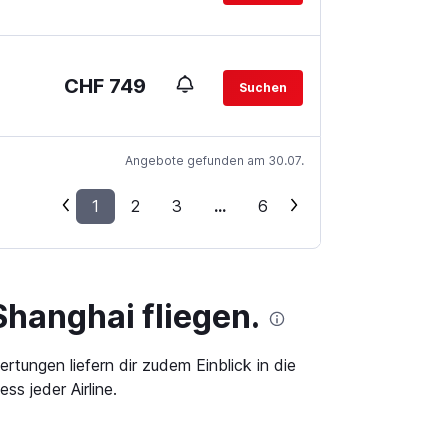
CHF 749
Suchen
Angebote gefunden am 30.07.
1
2
3
...
6
Shanghai fliegen.
tungen liefern dir zudem Einblick in die
s jeder Airline.