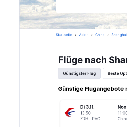
Startseite
Asien
China
Shanghai
Flüge nach Sha
Günstigster Flug
Beste Opt
Günstige Flugangebote 
Di 3.11.
Non
13:50
11:00
ZRH
-
PVG
Chin