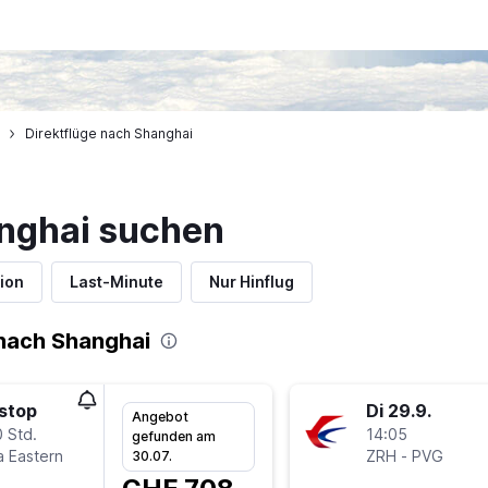
Direktflüge nach Shanghai
nghai suchen
ion
Last-Minute
Nur Hinflug
nach Shanghai
stop
Di 29.9.
Angebot
 Std.
14:05
gefunden am
a Eastern
ZRH
-
PVG
30.07.