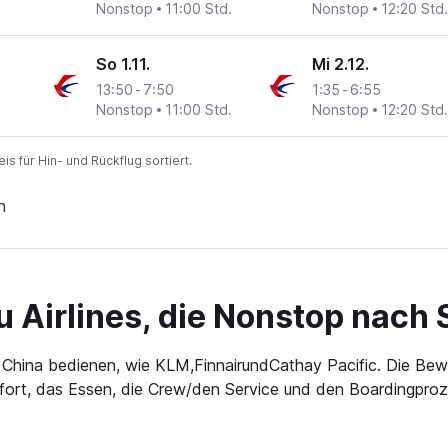
Nonstop
11:00 Std.
Nonstop
12:20 Std.
So 1.11.
Mi 2.12.
13:50
-
7:50
1:35
-
6:55
Nonstop
11:00 Std.
Nonstop
12:20 Std.
 für Hin- und Rückflug sortiert.
n
Airlines, die Nonstop nach 
e China bedienen, wie KLM,FinnairundCathay Pacific. Die Bewer
ort, das Essen, die Crew/den Service und den Boardingprozes