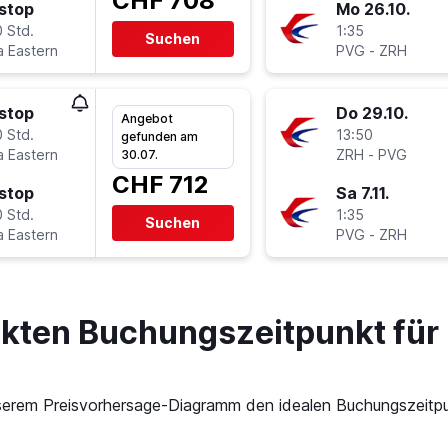
CHF 708
stop
Mo 26.10.
 Std.
1:35
Suchen
a Eastern
PVG
-
ZRH
stop
Do 29.10.
Angebot
 Std.
13:50
gefunden am
a Eastern
ZRH
-
PVG
30.07.
CHF 712
stop
Sa 7.11.
 Std.
1:35
Suchen
a Eastern
PVG
-
ZRH
ekten Buchungszeitpunkt für
 unserem Preisvorhersage-Diagramm den idealen Buchungszeitp