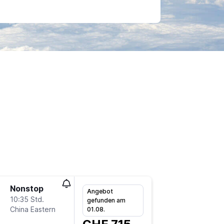
Nonstop
Di 3.11.
Angebot
10:35 Std.
13:50
gefunden am
China Eastern
ZRH
-
P
01.08.