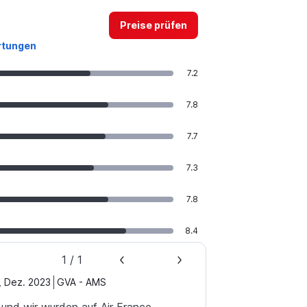
Preise prüfen
rtungen
7.2
7.8
7.7
7.3
7.8
8.4
1
/
1
,
Dez. 2023
GVA
-
AMS