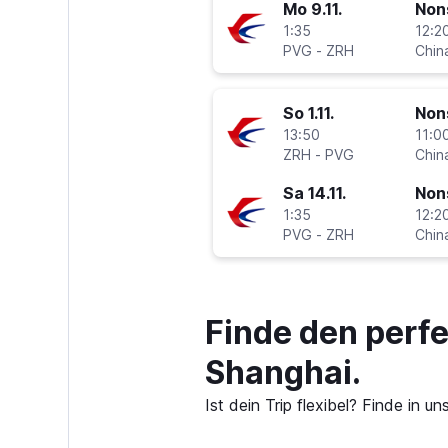
Mo 9.11.
Non
1:35
12:20
PVG
-
ZRH
Chin
So 1.11.
Non
13:50
11:00
ZRH
-
PVG
Chin
Sa 14.11.
Non
1:35
12:20
PVG
-
ZRH
Chin
Finde den perf
Shanghai.
Ist dein Trip flexibel? Finde in