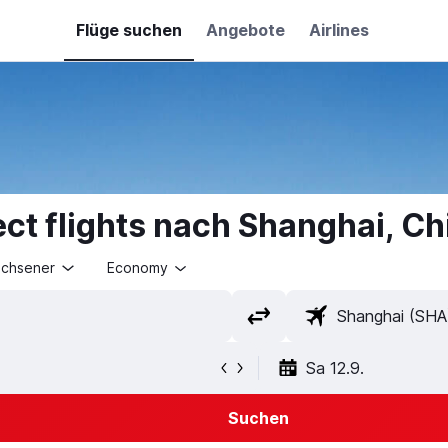
Flüge suchen
Angebote
Airlines
ect flights nach Shanghai, Ch
achsener
Economy
Sa 12.9.
Suchen