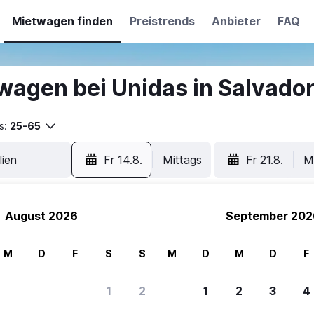
Mietwagen finden
Preistrends
Anbieter
FAQ
wagen bei Unidas in Salvador
s:
25-65
Fr 14.8.
Mittags
Fr 21.8.
M
August 2026
September 202
M
D
F
S
S
M
D
M
D
F
ere Reisenden sich für SWOODOO ent
1
2
1
2
3
4