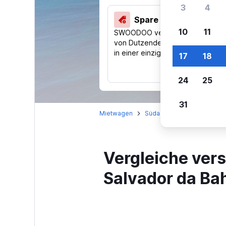
3
4
Spare 40 % und mehr
10
11
SWOODOO vergleicht Preise
von Dutzenden Reise-Websites
in einer einzigen Suche.
17
18
24
25
31
Mietwagen
Südamerika
Brasilien
Vergleiche ver
Salvador da Ba