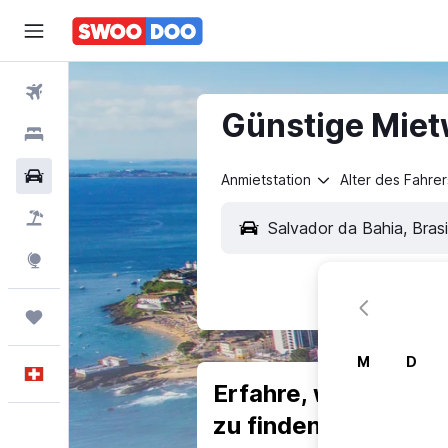
Flüge
Günstige Miet
Hotels
Mietwagen
Anmietstation
Alter des Fahrer
Pauschalreisen
FERIEN
Explore
Trips
M
D
Deutsch
Erfahre, warum uns
zu finden.