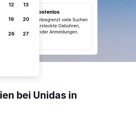
12
13
Kostenlos
Trips
19
20
Nutze unbegrenzt viele Suchen
ohne versteckte Gebühren,
ch
Kosten oder Anmeldungen.
26
27
typ
en bei Unidas in