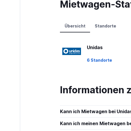
Mietwagen-Stat
axis
displaying
values.
Range:
0
Übersicht
Standorte
to
90.
Unidas
6 Standorte
Informationen 
Kann ich Mietwagen bei Unida
Kann ich meinen Mietwagen bei