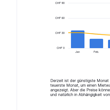
CHF 90
Combination
Chart
graphic.
chart
with
CHF 60
2
data
series.
CHF 30
The
chart
has
CHF 0
1
Jan
Feb.
End
of
X
interactive
axis
chart
displaying
categories.
Range:
14
Derzeit ist der günstigste Mona
categories.
teuerste Monat, um einen Mietwag
The
angezeigt. Aber die Preise könn
chart
und natürlich in Abhängigkeit vo
has
1
Y