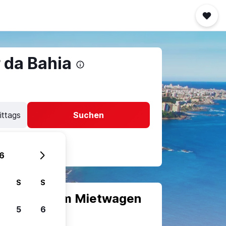
 da Bahia
ittags
Suchen
6
S
S
scheiden, um Mietwagen
5
6